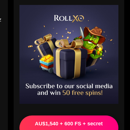
z
AU$1,540 + 600 FS + secret