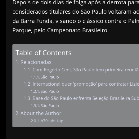
Depois de dois dias de folga após a derrota pa
considerados titulares do São Paulo voltaram ao
da Barra Funda, visando o clássico contra o Palm
Parque, pelo Campeonato Brasileiro.
Table of Contents
Relacionadas
Com Rogério Ceni, São Paulo tem primeira reuni
São Paulo
Internacional quer ‘promoção’ para contratar Lizi
São Paulo
Base do São Paulo enfrenta Seleção Brasileira Su
São Paulo
About the Author
h79snht.top