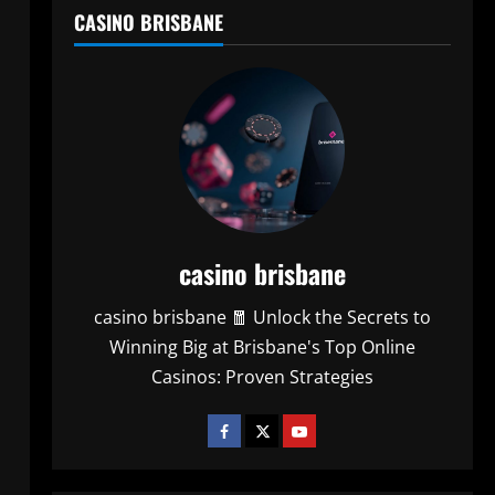
CASINO BRISBANE
casino brisbane
casino brisbane 🧧 Unlock the Secrets to
Winning Big at Brisbane's Top Online
Casinos: Proven Strategies