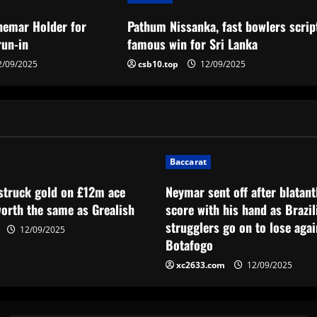
hemar Holder for
Pathum Nissanka, fast bowlers scrip
un-in
famous win for Sri Lanka
/09/2025
csb10.top
12/09/2025
Baccarat
 struck gold on £12m ace
Neymar sent off after blatant
orth the same as Grealish
score with his hand as Brazil
strugglers go on to lose agai
12/09/2025
Botafogo
xc2633.com
12/09/2025