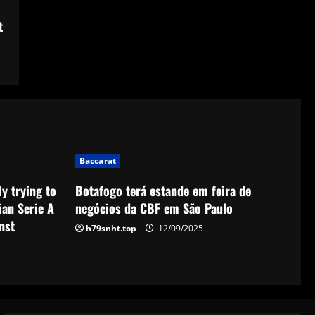
12/09/2025
t
Baccarat
ly trying to
Botafogo terá estande em feira de
ian Serie A
negócios da CBF em São Paulo
nst
h79snht.top
12/09/2025