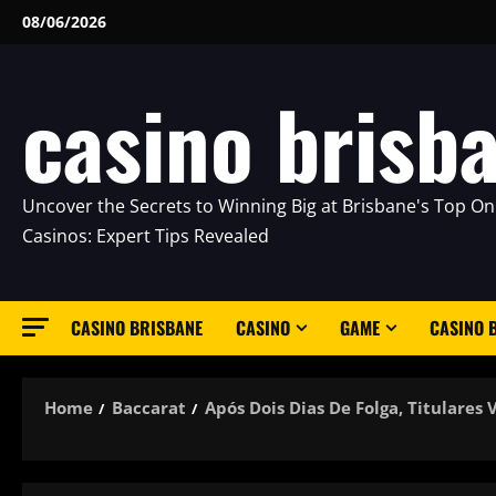
Skip
08/06/2026
to
content
casino brisb
Uncover the Secrets to Winning Big at Brisbane's Top On
Casinos: Expert Tips Revealed
CASINO BRISBANE
CASINO
GAME
CASINO 
Home
Baccarat
Após Dois Dias De Folga, Titulares