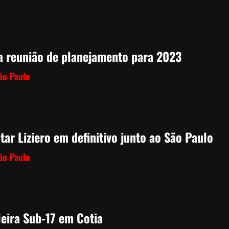
a reunião de planejamento para 2023
ão Paulo
ar Liziero em definitivo junto ao São Paulo
ão Paulo
leira Sub-17 em Cotia