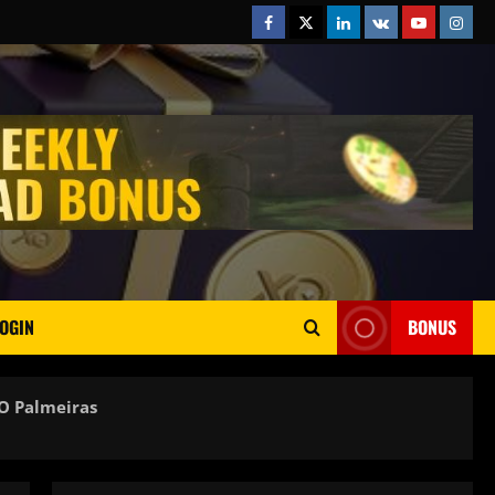
Facebook
Twitter
Linkedin
VK
Youtube
Insta
LOGIN
BONUS
 O Palmeiras