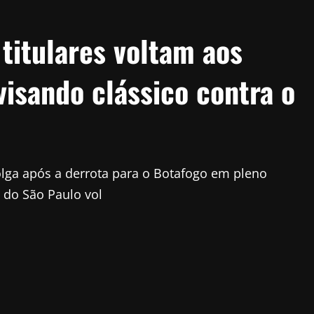
 titulares voltam aos
visando clássico contra o
olga após a derrota para o Botafogo em pleno
 do São Paulo vol