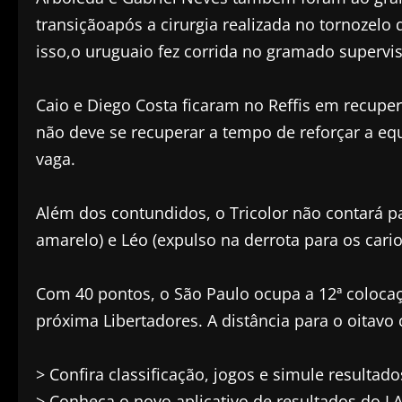
transiçãoapós a cirurgia realizada no tornozelo
isso,o uruguaio fez corrida no gramado supervis
Caio e Diego Costa ficaram no Reffis em recupera
não deve se recuperar a tempo de reforçar a eq
vaga.
Além dos contundidos, o Tricolor não contará p
amarelo) e Léo (expulso na derrota para os cario
Com 40 pontos, o São Paulo ocupa a 12ª colocaç
próxima Libertadores. A distância para o oitav
> Confira classificação, jogos e simule resultado
> Conheça o novo aplicativo de resultados do L