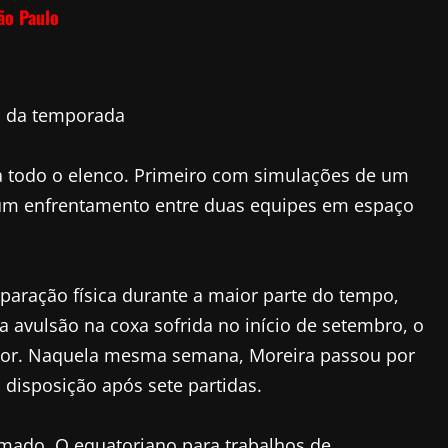
ão Paulo
al da temporada
a todo o elenco. Primeiro com simulações de um
 um enfrentamento entre duas equipes em espaço
eparação física durante a maior parte do tempo,
 avulsão na coxa sofrida no início de setembro, o
olor. Naquela mesma semana, Moreira passou por
à disposição após sete partidas.
mado. O equatoriano para trabalhos de