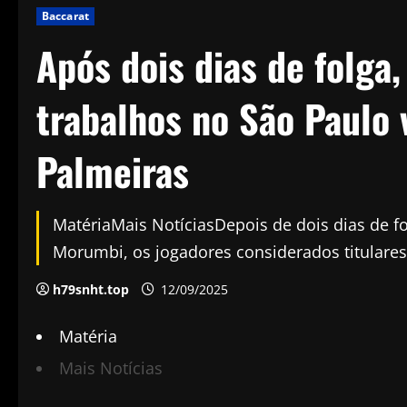
Baccarat
Após dois dias de folga,
trabalhos no São Paulo 
Palmeiras
MatériaMais NotíciasDepois de dois dias de f
Morumbi, os jogadores considerados titulares
h79snht.top
12/09/2025
Matéria
Mais Notícias