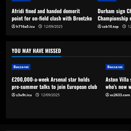
a
Afridi fined and handed demerit
Durham sign C
v
point for on-field clash with Breetzke
Championship r
h716a5.icu
12/09/2025
csb10.top
12
i
g
YOU MAY HAVE MISSED
a
t
Baccarat
Baccarat
i
£200,000-a-week Arsenal star holds
Aston Villa
pre-summer talks to join European club
who’s now w
o
z3u9t.icu
12/09/2025
xc2633.com
n